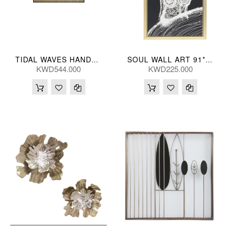
TIDAL WAVES HANDPNTD TAN 241*119(CM)
SOUL WALL ART 91*150(CM)
KWD544.000
KWD225.000