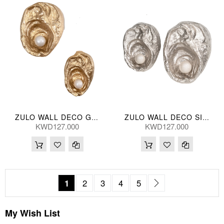
ZULO WALL DECO GLD (S/2)
ZULO WALL DECO SILV (S/2) 41/32(CM)
KWD127.000
KWD127.000
Page
You're currently reading page
Page
Page
Page
Page
Page
Next
1
2
3
4
5
My Wish List