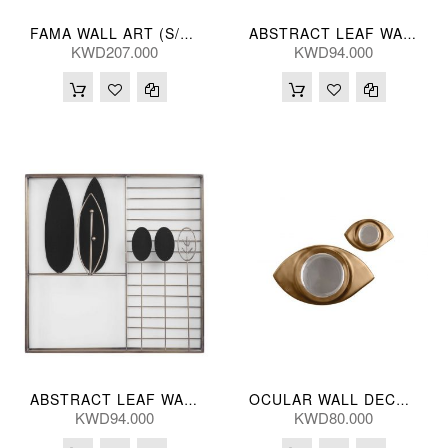
FAMA WALL ART (S/2) 48/40L(CM)
ABSTRACT LEAF WALL PANEL A 46*46(CM)
KWD207.000
KWD94.000
ABSTRACT LEAF WALL PANEL B 46*46(CM)
OCULAR WALL DECOR (S/2) 29/14(CM)
KWD94.000
KWD80.000