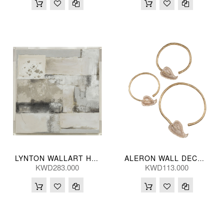
LYNTON WALLART HNDPNTED 102*102(CM)
ALERON WALL DECOR (S/3) 46/33/30L(CM)
KWD283.000
KWD113.000