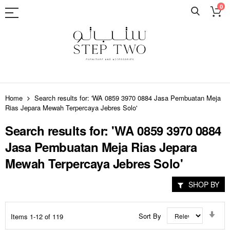
0
Skip
to
Home
Search results for: 'WA 0859 3970 0884 Jasa Pembuatan Meja
Content
Rias Jepara Mewah Terpercaya Jebres Solo'
Search results for: 'WA 0859 3970 0884
Jasa Pembuatan Meja Rias Jepara
Mewah Terpercaya Jebres Solo'
SHOP BY
Set
Sort By
Items
1
-
12
of
119
Asc
Dir